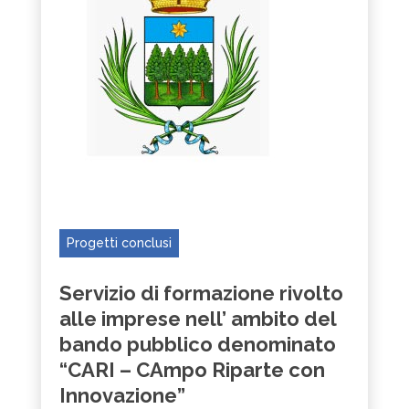
Progetti conclusi
Servizio di formazione rivolto
alle imprese nell’ ambito del
bando pubblico denominato
“CARI – CAmpo Riparte con
Innovazione”