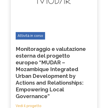
Attività in corso
Monitoraggio e valutazione
esterna del progetto
europeo “MUDAR –
Mozambique Integrated
Urban Development by
Actions and Relationships:
Empowering Local
Governance”
Vedi il progetto