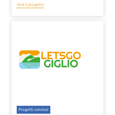
Vedi il progetto
Progetti conclusi