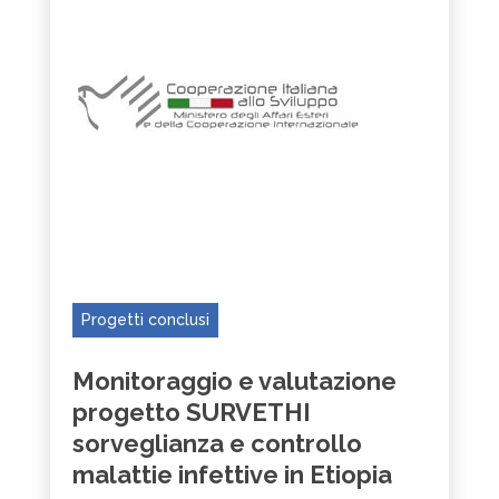
Progetti conclusi
Monitoraggio e valutazione
progetto SURVETHI
sorveglianza e controllo
malattie infettive in Etiopia