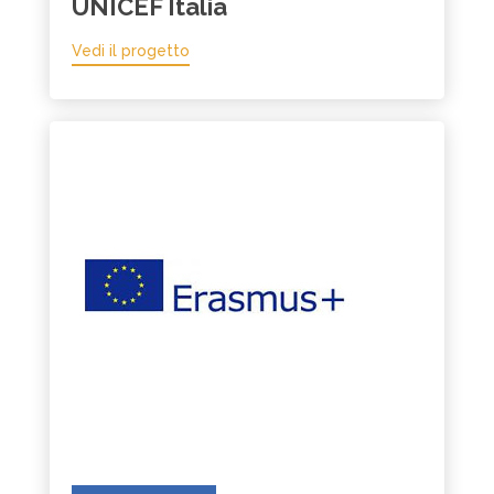
UNICEF Italia
Vedi il progetto