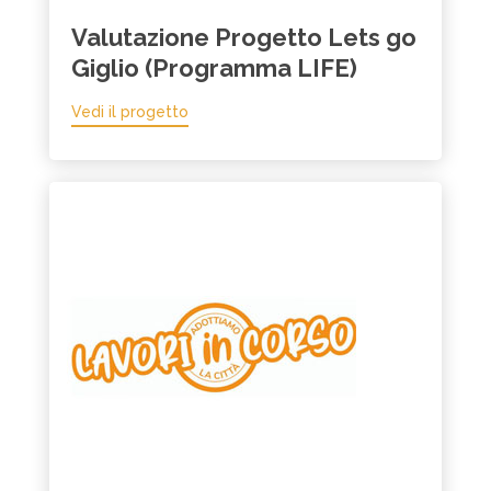
Valutazione Progetto Lets go
Giglio (Programma LIFE)
Vedi il progetto