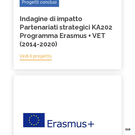
Progetti conclusi
Indagine di impatto
Partenariati strategici KA202
Programma Erasmus + VET
(2014-2020)
Vedi il progetto