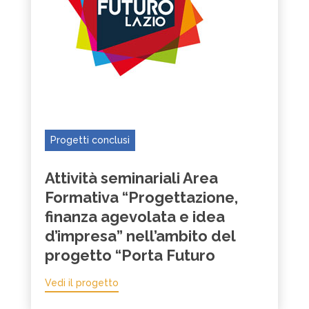
Progetti conclusi
Attività seminariali Area
Formativa “Progettazione,
finanza agevolata e idea
d’impresa” nell’ambito del
progetto “Porta Futuro
Vedi il progetto