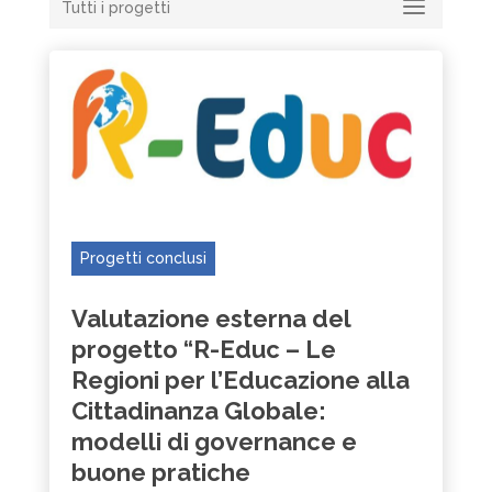
Tutti i progetti
Progetti conclusi
Valutazione esterna del
progetto “R-Educ – Le
Regioni per l’Educazione alla
Cittadinanza Globale:
modelli di governance e
buone pratiche