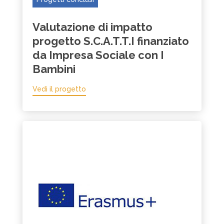
Valutazione di impatto
progetto S.C.A.T.T.I finanziato
da Impresa Sociale con I
Bambini
Vedi il progetto