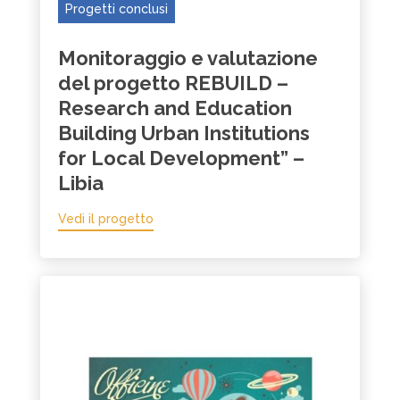
Progetti conclusi
Monitoraggio e valutazione
del progetto REBUILD –
Research and Education
Building Urban Institutions
for Local Development” –
Libia
Vedi il progetto