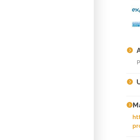
A

P
U

Ma

ht
pr