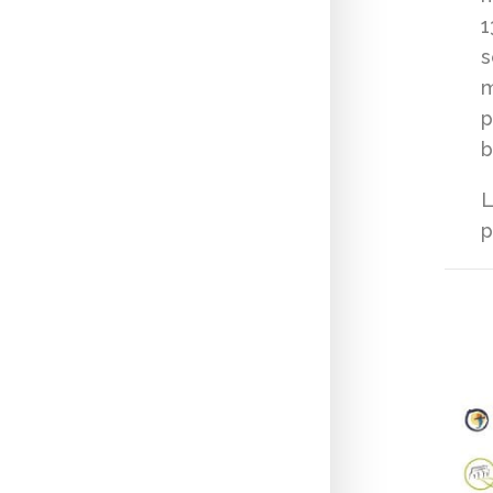
1
s
m
p
b
L
p