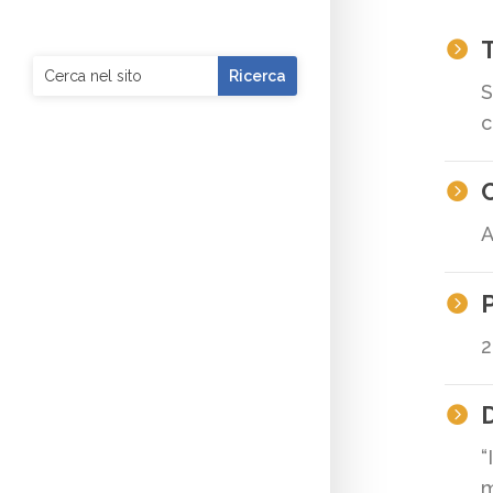
T

S
c

A

2
D

“
m