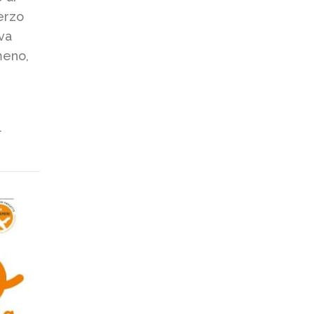
terzo
va
meno,
l