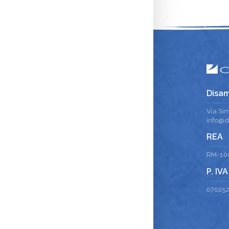
Disam
Via Si
info@di
REA
RM-10
P. IVA
07025