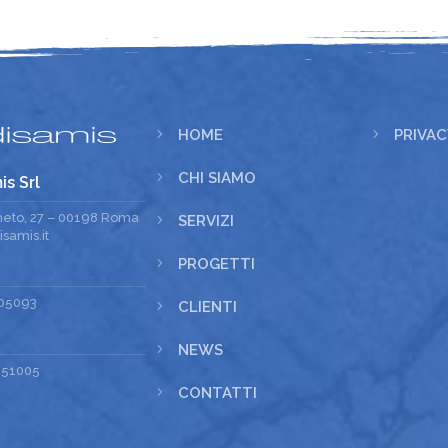
5
HOME
5
PRIVAC
5
CHI SIAMO
is Srl
meto, 27 – 00198 Roma
5
SERVIZI
samis.it
5
PROGETTI
05093
5
CLIENTI
5
NEWS
251005
5
CONTATTI