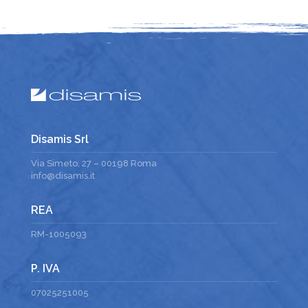
Disamis Srl
Via Simeto, 27 – 00198 Roma
info@disamis.it
REA
RM-1005093
P. IVA
07025251005