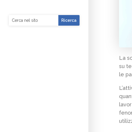
La so
su te
le pa
L’att
quant
lavor
fenom
utili