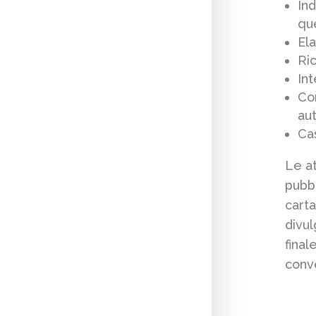
Ind
que
Ela
Ric
Int
Co
au
Ca
Le at
pubbl
carta
divul
final
conve