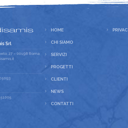
5
HOME
5
PRIVAC
5
CHI SIAMO
is Srl
meto, 27 – 00198 Roma
5
SERVIZI
samis.it
5
PROGETTI
05093
5
CLIENTI
5
NEWS
251005
5
CONTATTI