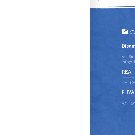
Disam
Via Si
info@di
REA
RM-10
P. IVA
07025