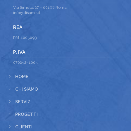
Via Simeto, 27 – 00198 Roma
info@disamis.it
REA
RM-1005093
P. IVA
07025251005
5
HOME
5
CHI SIAMO
5
SERVIZI
5
PROGETTI
5
CLIENTI