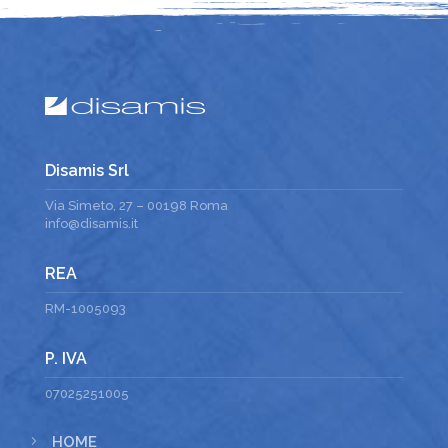
Disamis Srl
Via Simeto, 27 – 00198 Roma
info@disamis.it
REA
RM-1005093
P. IVA
07025251005
5
HOME