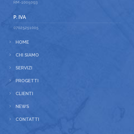
RM-1005093
P. IVA
07025251005
5
HOME
5
CHI SIAMO
5
SERVIZI
5
PROGETTI
5
CLIENTI
5
NEWS
5
CONTATTI