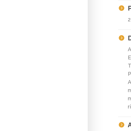

2
D

A
E
T
P
A
m
r
A
