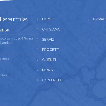
5
HOME
5
PRIVAC
5
CHI SIAMO
is Srl
meto, 27 – 00198 Roma
5
SERVIZI
samis.it
5
PROGETTI
05093
5
CLIENTI
5
NEWS
251005
5
CONTATTI