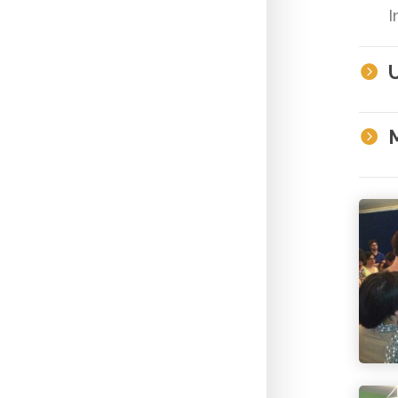
I
U

M
