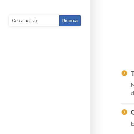
T

M
d

E