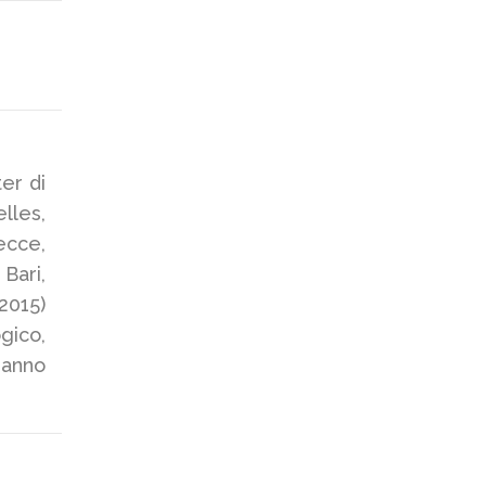
er di
lles,
ecce,
Bari,
2015)
ico,
hanno