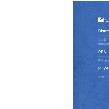
Disam
Via Si
info@di
REA
RM-10
P. IVA
07025