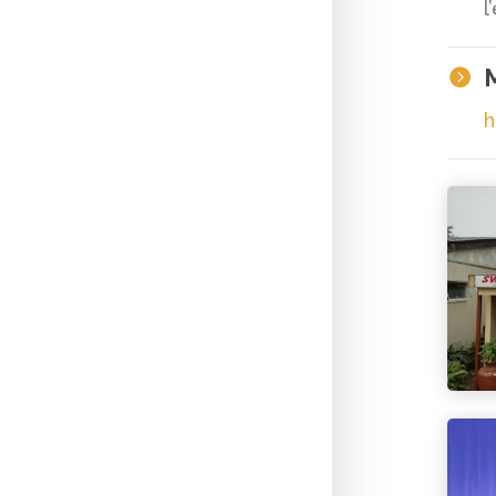
l
M

h