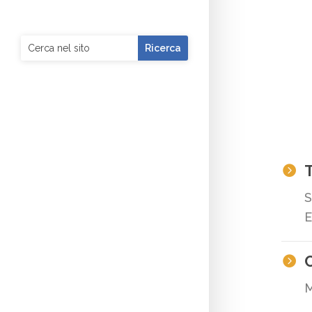
T

S
E

M