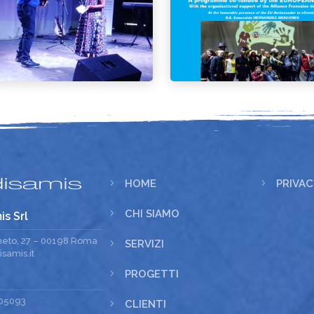
5
HOME
5
PRIVAC
5
CHI SIAMO
is Srl
meto, 27 – 00198 Roma
5
SERVIZI
samis.it
5
PROGETTI
05093
5
CLIENTI