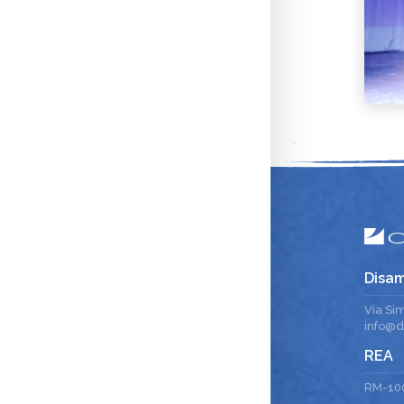
Disam
Via Si
info@di
REA
RM-10