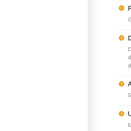

G
D

D
d
d
A

S
U

I