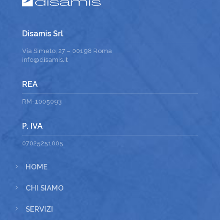
Disamis Srl
Via Simeto, 27 – 00198 Roma
info@disamis.it
REA
RM-1005093
P. IVA
07025251005
5
HOME
5
CHI SIAMO
5
SERVIZI