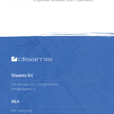
Disamis Srl
Via Simeto, 27 – 00198 Roma
info@disamis.it
REA
RM-1005093