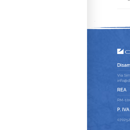
Disam
Via Si
info@di
REA
RM-10
P. IVA
07025