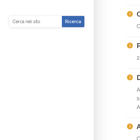

C

2
D

A
s
A
A

C