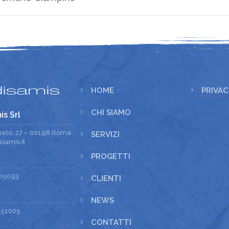
5
HOME
5
PRIVAC
5
CHI SIAMO
is Srl
meto, 27 – 00198 Roma
5
SERVIZI
samis.it
5
PROGETTI
05093
5
CLIENTI
5
NEWS
251005
5
CONTATTI