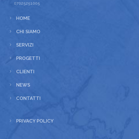
07025251005
5
HOME
5
CHI SIAMO
5
SERVIZI
5
PROGETTI
5
CLIENTI
5
NEWS
5
CONTATTI
5
PRIVACY POLICY