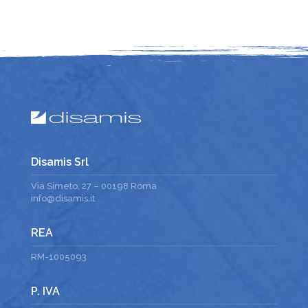
Disamis Srl
Via Simeto, 27 – 00198 Roma
info@disamis.it
REA
RM-1005093
P. IVA