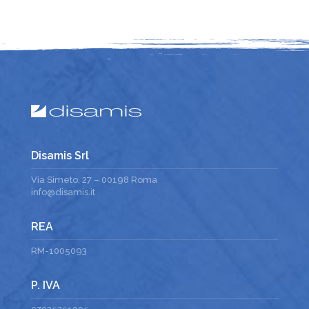
Disamis Srl
Via Simeto, 27 – 00198 Roma
info@disamis.it
REA
RM-1005093
P. IVA