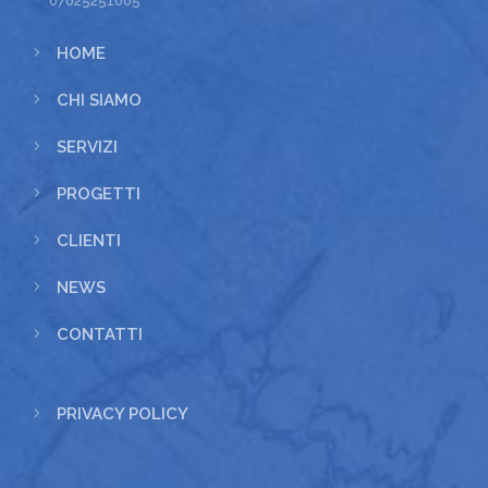
07025251005
5
HOME
5
CHI SIAMO
5
SERVIZI
5
PROGETTI
5
CLIENTI
5
NEWS
5
CONTATTI
5
PRIVACY POLICY