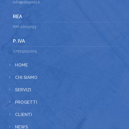
info@disamis.it
REA
RM-1005093
P. IVA
07025251005
5
HOME
5
CHI SIAMO
5
SERVIZI
5
PROGETTI
5
CLIENTI
5
NEWS