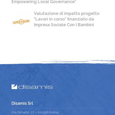
Empowering Local Governance”
Valutazione di impatto progetto
“Lavori in corso” finanziato da
Impresa Sociale Con I Bambini
Disamis Srl
Via Simeto, 27 – 00198 Roma