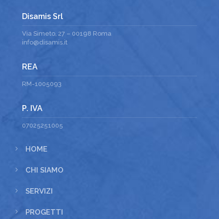
Disamis Srl
Via Simeto, 27 – 00198 Roma
info@disamis.it
REA
RM-1005093
P. IVA
07025251005
5
HOME
5
CHI SIAMO
5
SERVIZI
5
PROGETTI